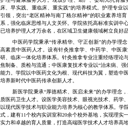
护理与健康服务人才。现设护理、助产、婴幼儿托育服
床、早实践、重临床、重实践”的培养模式。护理专业以
引领，突出“老区精神与南丁格尔精神”的职业素养培
系，强化临床思维与人文关怀。学院依托高标准实训中
已培养护理人才万余名，在区域卫生健康领域树立良好
中医药学院秉承
“传承精华、守正创新”的办学理
高素质中医药人才。设有针灸推拿学、中药学、中医康
研、临床一体化培养体系。针灸推拿专业注重经络理论
焦制备、质检与流通；中医康复技术专业以“治未病、强
能力。学院以中医药文化为根、现代科技为翼，塑造中
培养新时代中医药传承创新人才。
新医学院秉承
“厚德精术、医启未来”的
办学
理念，
质医药卫生人才。设医学美容技术、眼视光技术、药学
以现代医学技术与职业能力培养为核心的教学体系。学
式，建有11个校内实训室和20余个校外基地，实现理实
实力和卓越的育人质量，打造高端医学技术人才培养高