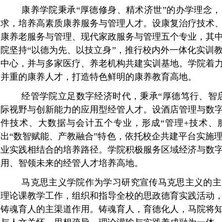
康养学院秉承
“厚德修身、精术济世”的
办学
理念，
求，培养高素质康养服务与管理人才。设康复治疗技术
康养老服务与管理、现代家政服务与管理五个专业，其
院坚持
“以德为先、以技立身”，推行校内外一体化实训
中心，并与多家医疗、养老机构共建实训基地。学院着
并重的康养人才，打造特色鲜明的康养教育高地。
经管学院立足数字经济时代，秉承
“厚德笃行、智
际视野与创新能力的应用型经管人才。设酒店管理与数
件技术、大数据与会计五个专业，形成
“管理+技术、
出“数智赋能、产教融合”特色，依托校企共建平台实施
业实践相结合的培养路径。学院积极服务区域经济与数
用、智领未来的经管人才培养高地。
马克思主义学院作为学习研究宣传马克思主义的主
理论课教学工作，组织和指导全校的思政德育实践活动
铸魂育人的主渠道作用。铸魂育人，育德化人，马院将