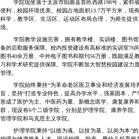
学院现坐落于太原市阳曲县首邑西路198号，紧邻
便利，校园环境优美。校园占地面积13.7万平方米，现有
科学，教学区、生活区、运动区布局合理，为师生提供
境。
学院教学设施完善，拥有教学楼、实训楼、图书馆
备的后勤服务保障。校内
投资建设有高标准的实训室
76
图书40余万册、中外电子图书和期刊56万册，既能满足
习和学术研究提供保障。学院不断加大智慧校园建设力
管理。
学院始终
秉持
“为革命老区医卫事业和经济发展培
旨，
坚持“打造专业特色，提高办学水平，强基固本，产
形成了医护为主、中医药为重、新概念医学、康复康养
群，现设有6个二级学院，分别是护理学院、康养学院
管理学院和马克思主义学院。
护理学院秉持
“以德为魂、以技为基、以岗为本”