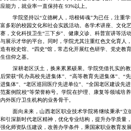
应能力，就业率
一直
保持在
93%以上。
学院坚持以“立德树人，培根铸魂”为已任，注重
富多彩的校园文化和社会实践活动。各学术讲座、文化
赛，文化科技卫生
“三下乡”、健康义诊、科普宣讲等活
与展示才华的平台。同时，学院尤其注重红色文化育人
造有校史馆、
“四史”馆，
常态化开展红色研学、党史教
生信仰之基。
深耕老区沃土，换来累累硕果。学院凭借扎实
的教
后荣获
“民办高校先进集体”
、“高等教育先进集体”、“
进集体”、“老区巡回医疗先进单位”
、
“全国老区建设先进
范案例院校”等荣誉称号。学院在护理、康复等领域培
内外医疗卫生机构的业务骨干。
面向未来，
山西老区职业技术学院将继续秉承
“
立
和引深新时代老区精神，优化专业结构，提升办学质量
强化师资队伍建设，改善办学条件，乘国家职业教育发