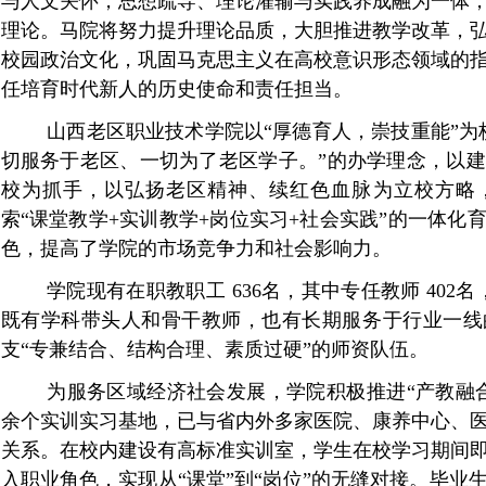
与人文关怀，思想疏导、理论灌输与实践养成融为一体
理论。马院将努力提升理论品质，大胆推进教学改革，
校园政治文化，巩固马克思主义在高校意识形态领域的
任培育时代新人的历史使命和责任担当。
山西老区职业技术学院
以
“厚德育人，崇技重能”为
切服务于老区、一切为了老区学子。”的
办学理念，以建
校为抓手，以弘扬老区精神、续红色血脉为立校方略
索
“课堂教学+实训教学+岗位实习+社会实践”的
一体化
色，提高了学院的市场竞争力和社会影响力。
学院现有在职教职工
636名
，其中专任教师
402
既有学科带头人和骨干教师，也有长期服务于行业一线
支
“专兼结合、结构合理、素质过硬”的师资队伍。
为服务区域经济社会发展，学院积极推进“产教融合
余个实训实习基地，已与省内外多家医院、康养中心、
关系。在校内建设有高标准实训室，
学生在校学习期间
入职业角色，实现从
“课堂”到“岗位”的无缝对接。毕