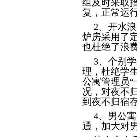
组及时采取
复，正常运
2
、开水浪
炉房采用了
也杜绝了浪
3
、个别学
理，杜绝学
公寓管理员“
况，对夜不
到夜不归宿
4
、男公寓
通，加大对