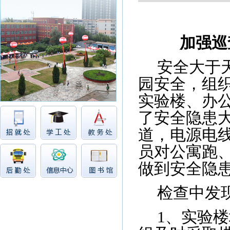
加强巡
安全大于
园安全，组
实验楼、办
了安全隐患
道，电源电
员对公寓跑
做到安全隐
检查中发
1
、实验楼